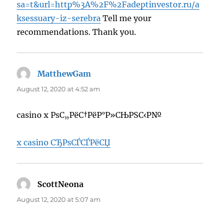
sa=t&url=http%3A%2F%2Fadeptinvestor.ru/a
ksessuary-iz-serebra
Tell me your
recommendations. Thank you.
MatthewGam
says:
August 12, 2020 at 4:52 am
casino x РѕС„РёС†РёР°Р»СЊРЅС‹Р№
x casino СЂРѕСЃСЃРёСЏ
ScottNeona
says:
August 12, 2020 at 5:07 am