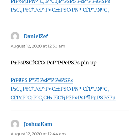
РїР»РµР№ С„Р°СЂР°РѕРЅ РєР°Р·РёРЅРѕ
РѕС„РёС†РёР°Р»СЊРЅС‹Р№ СЃР°Р№С‚
DanielZef
says:
August 12, 2020 at 12:30 am
Р±РѕРЅСѓСЃС‹ РєР°Р·РёРЅРѕ pin up
РїРёРЅ Р°Рї РєР°Р·РёРЅРѕ
РѕС„РёС†РёР°Р»СЊРЅС‹Р№ СЃР°Р№С‚
СЃРєР°С‡Р°С‚СЊ РїСЂРёР»РѕР¶РµРЅРёРµ
JoshuaKam
says:
August 12, 2020 at 12:44 am