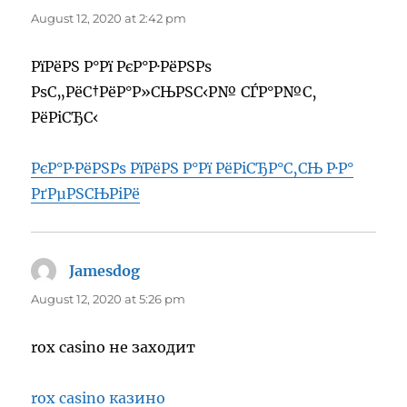
August 12, 2020 at 2:42 pm
РїРёРЅ Р°Рї РєР°Р·РёРЅРѕ
РѕС„РёС†РёР°Р»СЊРЅС‹Р№ СЃР°Р№С‚
РёРіСЂС‹
РєР°Р·РёРЅРѕ РїРёРЅ Р°Рї РёРіСЂР°С‚СЊ Р·Р°
РґРµРЅСЊРіРё
Jamesdog
says:
August 12, 2020 at 5:26 pm
rox casino не заходит
rox casino казино