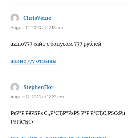
ChrisVeine
says:
August 12, 2020 at 12:15 am
azino777 сайт с бонусом 777 рублей
азино777 отзывы
StephenHor
says:
August 12, 2020 at 12:29 am
РєР°Р·РёРЅРѕ С„Р°СЂР°РѕРЅ Р°Р·Р°СЂС‚РЅС‹Рµ
РёРіСЂС‹