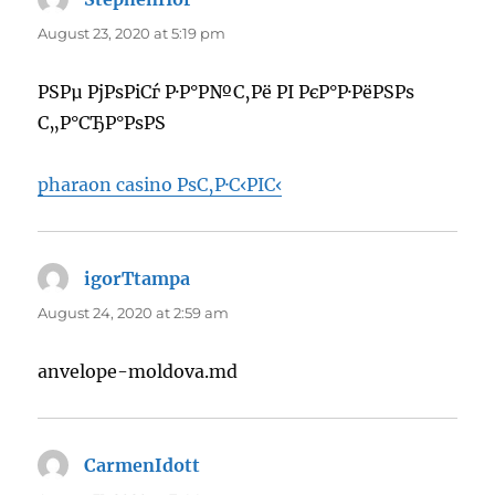
August 23, 2020 at 5:19 pm
РЅРµ РјРѕРіСѓ Р·Р°Р№С‚Рё РІ РєР°Р·РёРЅРѕ
С„Р°СЂР°РѕРЅ
pharaon casino РѕС‚Р·С‹РІС‹
igorTtampa
says:
August 24, 2020 at 2:59 am
anvelope-moldova.md
CarmenIdott
says: