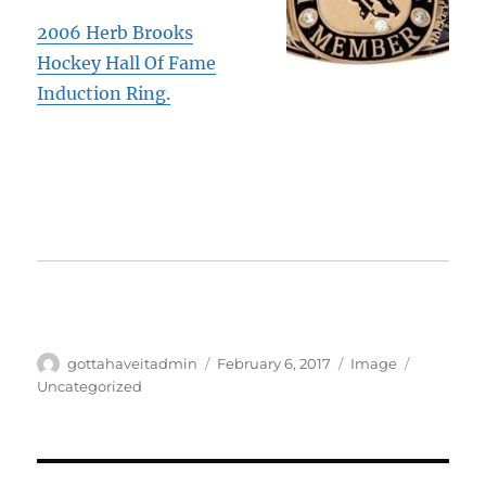
2006 Herb Brooks
Hockey Hall Of Fame
Induction Ring.
Author
Posted
Format
Categorie
gottahaveitadmin
February 6, 2017
Image
on
Uncategorized