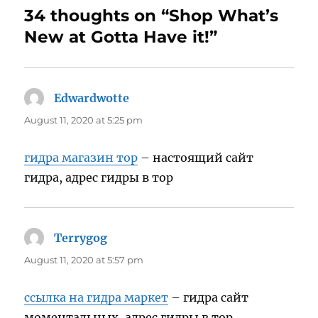
34 thoughts on “Shop What’s
New at Gotta Have it!”
Edwardwotte
says:
August 11, 2020 at 5:25 pm
гидра магазин тор
– настоящий сайт
гидра, адрес гидры в тор
Terrygog
says:
August 11, 2020 at 5:57 pm
ссылка на гидра маркет
– гидра сайт
моментальных, адрес гидры в тор