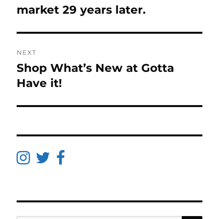
market 29 years later.
NEXT
Shop What’s New at Gotta
Next
post:
Have it!