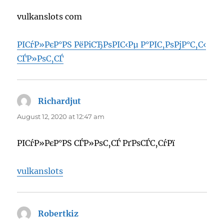
vulkanslots com
РІСѓР»РєР°РЅ РёРіСЂРѕРІС‹Рµ Р°РІС‚РѕРјР°С‚С‹
СЃР»РѕС‚СЃ
Richardjut
says:
August 12, 2020 at 12:47 am
РІСѓР»РєР°РЅ СЃР»РѕС‚СЃ РґРѕСЃС‚СѓРї
vulkanslots
Robertkiz
says: